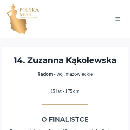
Przejdź
do
treści
14. Zuzanna Kąkolewska
Radom
• woj. mazowieckie
15 lat • 175 cm
O FINALISTCE