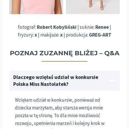
fotograf:
Robert Kobyliński
| suknie:
Renee
|
fryzury:
x
| makijaże:
x
| produkcja:
GREG-ART
POZNAJ ZUZANNĘ BLIŻEJ – Q&A
Dlaczego wzięłaś udział w konkursie
Polska Miss Nastolatek?
Wzięłam udział w konkursie, ponieważ od
dziecka marzyłam, aby starsza wersja mnie
poszła w tę stronę. To dla mnie możliwość
rozwoju, spełnienia marzeń i kolejny krok w