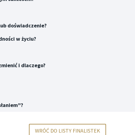
 lub doświadczenie?
dności w życiu?
zmienić i dlaczego?
esłaniem”?
WRÓĆ DO LISTY FINALISTEK