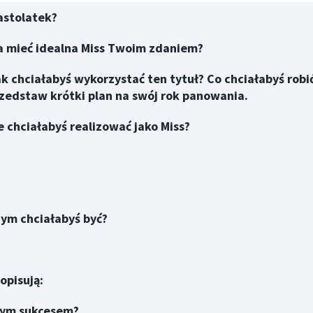
astolatek
?
na mieć idealna Miss Twoim zdaniem?
ak chciałabyś wykorzystać ten tytuł? Co chciałabyś rob
Przedstaw krótki plan na swój rok panowania.
 chciałabyś realizować jako Miss?
zym chciałabyś być?
opisują:
wym sukcesem?