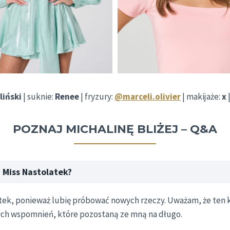
liński
| suknie:
Renee
| fryzury:
@marceli.olivier
| makijaże:
x
POZNAJ MICHALINĘ BLIŻEJ – Q&A
 Miss Nastolatek?
atek, ponieważ lubię próbować nowych rzeczy. Uważam, że ten 
nych wspomnień, które pozostaną ze mną na długo.