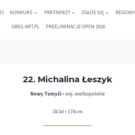
CI
KONKURS
PARTNERZY
ZGŁOŚ SIĘ
REGIONY
GREG-ART.PL
PREELIMINACJE OPEN 2026
22. Michalina Łeszyk
Nowy Tomyśl
• woj. wielkopolskie
18 lat • 174 cm