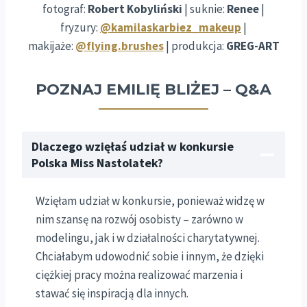
fotograf:
Robert Kobyliński
| suknie:
Renee
|
fryzury:
@kamilaskarbiez_makeup
|
makijaże:
@flying.brushes
| produkcja:
GREG-ART
POZNAJ EMILIĘ BLIŻEJ – Q&A
Dlaczego wzięłaś udział w konkursie
Polska Miss Nastolatek?
Wzięłam udział w konkursie, ponieważ widzę w
nim szansę na rozwój osobisty – zarówno w
modelingu, jak i w działalności charytatywnej.
Chciałabym udowodnić sobie i innym, że dzięki
ciężkiej pracy można realizować marzenia i
stawać się inspiracją dla innych.