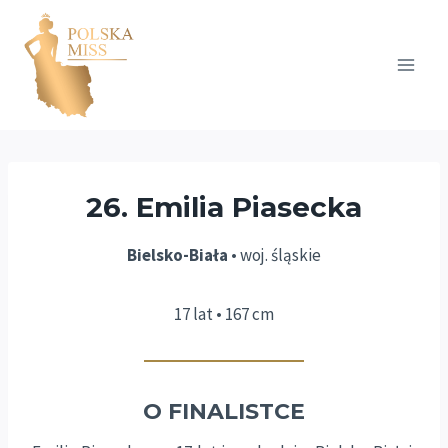
Przejdź
do
treści
26. Emilia Piasecka
Bielsko-Biała
• woj. śląskie
17 lat • 167 cm
O FINALISTCE