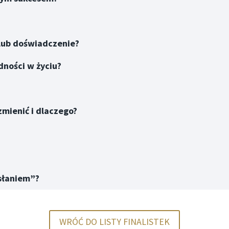
 lub doświadczenie?
dności w życiu?
zmienić i dlaczego?
esłaniem”?
WRÓĆ DO LISTY FINALISTEK