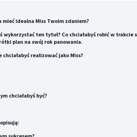
na mieć idealna Miss Twoim zdaniem?
ś wykorzystać ten tytuł? Co chciałabyś robić w trakcie
rótki plan na swój rok panowania.
 chciałabyś realizować jako Miss?
zym chciałabyś być?
opisują:
wym sukcesem?