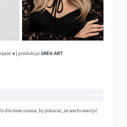
kijaże:
x
| produkcja:
GREG-ART
To dla mnie szansa, by pokazać, że warto wierzyć