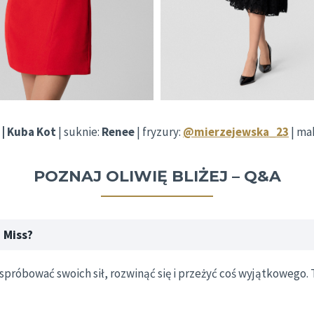
| Kuba Kot
| suknie:
Renee
| fryzury:
@mierzejewska_23
| ma
POZNAJ OLIWIĘ BLIŻEJ – Q&A
 Miss?
próbować swoich sił, rozwinąć się i przeżyć coś wyjątkowego. 