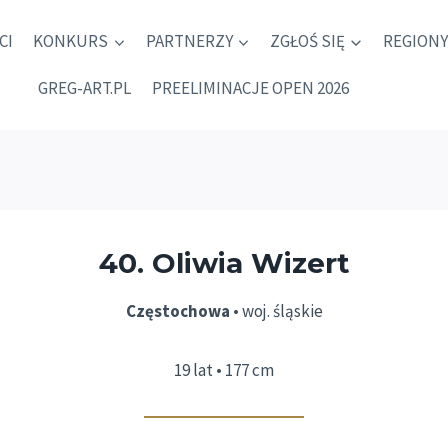
CI
KONKURS
PARTNERZY
ZGŁOŚ SIĘ
REGIONY
GREG-ART.PL
PREELIMINACJE OPEN 2026
40. Oliwia Wizert
Częstochowa
• woj. śląskie
19 lat • 177 cm