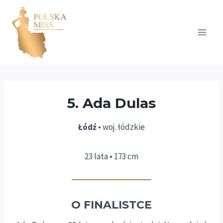
Przejdź
do
treści
5. Ada Dulas
Łódź
• woj. łódzkie
23 lata • 173 cm
O FINALISTCE