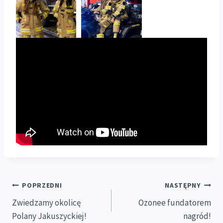
Nawigacja
POPRZEDNI
NASTĘPNY
Zwiedzamy okolicę
Ozonee fundatorem
wpisu
Polany Jakuszyckiej!
nagród!