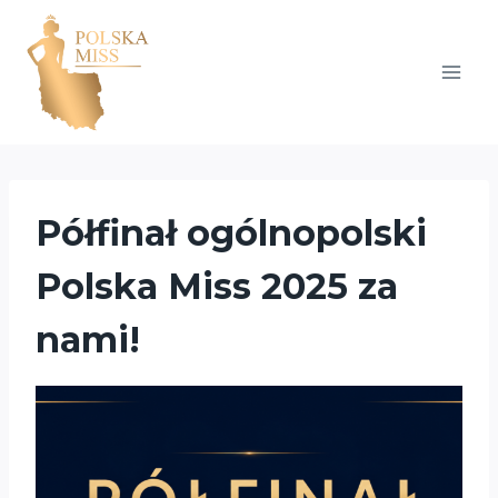
Przejdź
do
treści
Półfinał ogólnopolski
Polska Miss 2025 za
nami!