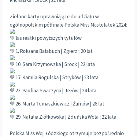
Zielone karty uprawniające do udziału w
ogólnopolskim półfinale Polska Miss Nastolatek 2024:
laureatki powyższych tytułów
1. Roksana Bałabuch | Zgierz | 20 lat
10. Sara Krzymowska | Srock | 22 lata
17. Kamila Rogulska | Stryków | 23 lata
23. Paulina Swaczyna | Jeżów | 24 lata
26. Marta Tomaszkiewicz | Żarnów | 26 lat
29. Natalia Ziółkowska | Zduńska Wola | 22 lata
Polska Miss Woj. Łódzkiego otrzymuje bezpośrednio