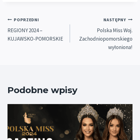
Nawigacja
POPRZEDNI
NASTĘPNY
REGIONY 2024 –
Polska Miss Woj.
wpisu
KUJAWSKO-POMORSKIE
Zachodniopomorskiego
wyłoniona!
Podobne wpisy