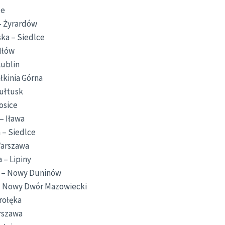
ce
– Żyrardów
ka – Siedlce
Iłów
Lublin
łkinia Górna
ułtusk
osice
– Iława
 – Siedlce
Warszawa
 – Lipiny
h – Nowy Duninów
 – Nowy Dwór Mazowiecki
trołęka
arszawa