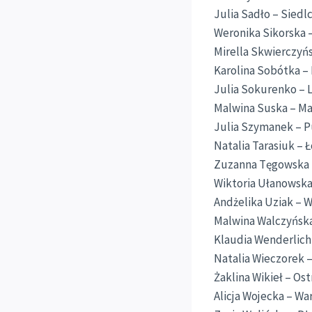
Julia Sadło – Siedl
Weronika Sikorska 
Mirella Skwierczyńs
Karolina Sobótka – 
Julia Sokurenko – 
Malwina Suska – Ma
Julia Szymanek – P
Natalia Tarasiuk – Ł
Zuzanna Tęgowska 
Wiktoria Ułanowska
Andżelika Uziak – 
Malwina Walczyńska
Klaudia Wenderlic
Natalia Wieczorek
Żaklina Wikieł – Os
Alicja Wojecka – W