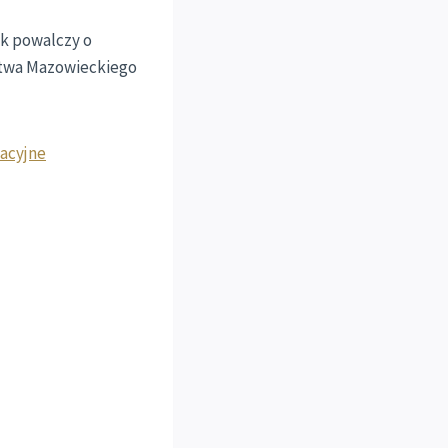
tek powalczy o
dztwa Mazowieckiego
acyjne