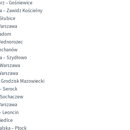
rz – Gośniewice
a – Zawidz Kościelny
 Słubice
Warszawa
Radom
 Jednorożec
iechanów
a – Szydłowo
 Warszawa
 Warszawa
 Grodzisk Mazowiecki
– Serock
– Sochaczew
Warszawa
– Leoncin
iedlce
lska – Płock