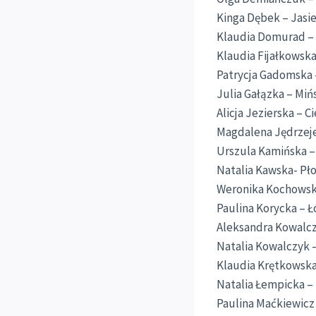
Kinga Dębek – Jasi
Klaudia Domurad – 
Klaudia Fijałkowsk
Patrycja Gadomska 
Julia Gałązka – Mi
Alicja Jezierska – 
Magdalena Jędrzej
Urszula Kamińska 
Natalia Kawska- Pł
Weronika Kochowsk
Paulina Korycka – Ł
Aleksandra Kowalc
Natalia Kowalczyk 
Klaudia Krętkowska
Natalia Łempicka – 
Paulina Maćkiewicz