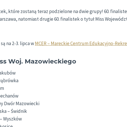
istek, które zostaną teraz podzielone na dwie grupy! 60. finalis
Warszawa, natomiast drugie 60. finalistek o tytuł Miss Wojewó
są na 2-3. lipca w
MCER – Mareckie Centrum Edukacyjno-Rekre
Miss Woj. Mazowieckiego
 Jakubów
 Dąbrówka
om
Ciechanów
wy Dwór Mazowiecki
ska – Świdnik
 – Wyszków
Łosice