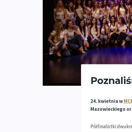
Poznaliś
24. kwietnia w
MCE
Mazowieckiego ora
Półfinalistki dwukr