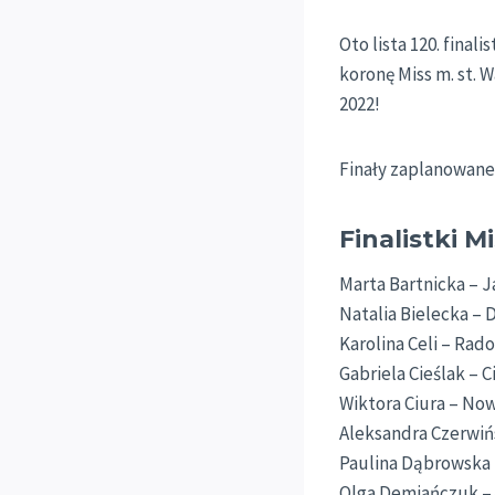
Oto lista 120. final
koronę Miss m. st. 
2022!
Finały zaplanowane 
Finalistki 
Marta Bartnicka –
Natalia Bielecka –
Karolina Celi – Rad
Gabriela Cieślak – 
Wiktora Ciura – No
Aleksandra Czerwiń
Paulina Dąbrowska
Olga Demiańczuk – 