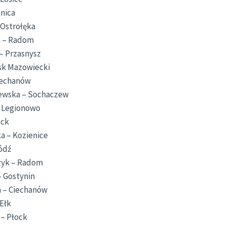
enica
Ostrołęka
a – Radom
– Przasnysz
ńsk Mazowiecki
Ciechanów
ewska – Sochaczew
– Legionowo
ock
a – Kozienice
ódź
zyk – Radom
– Gostynin
 – Ciechanów
Ełk
 – Płock