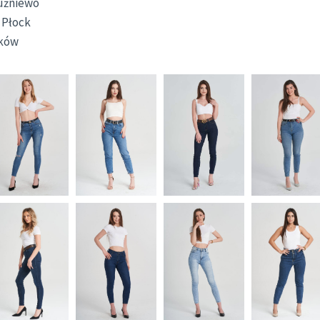
łużniewo
– Płock
lków