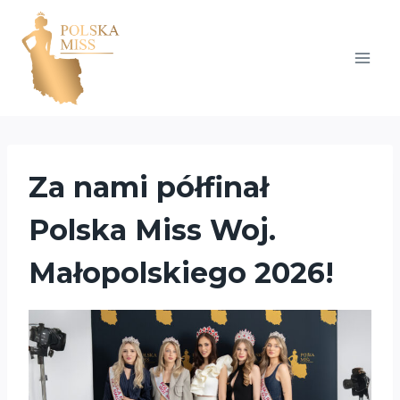
Przejdź
do
treści
Za nami półfinał
Polska Miss Woj.
Małopolskiego 2026!