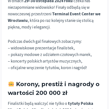
W dniach
29–30 listopada 2024 roku
czeka nas
niezapomniane widowisko! Finały odbędą się w
nowoczesnej przestrzeni
Terminal Event Center we
Wrocławiu
, która po raz kolejny stanie się stolicą
piękna, mody i elegancji.
Podczas dwóch gal finałowych zobaczymy:
– widowiskowe prezentacje finalistek,
– pokazy modowe z udziałem czołowych marek,
– koncerty polskich artystów muzycznych,
– oficjalne wręczenie tytułów, koron i nagród!
Korony, prestiż i nagrody o
wartości 200 000 zł
Finalistki będą walczyć nie tylko o
tytuły Polska