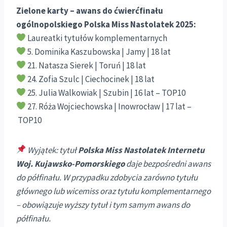
Zielone karty – awans do ćwierćfinału
ogólnopolskiego Polska Miss Nastolatek 2025:
Laureatki tytułów komplementarnych
5. Dominika Kaszubowska | Jamy | 18 lat
21. Natasza Sierek | Toruń | 18 lat
24. Zofia Szulc | Ciechocinek | 18 lat
25. Julia Walkowiak | Szubin | 16 lat – TOP10
27. Róża Wojciechowska | Inowrocław | 17 lat –
TOP10
Wyjątek: tytuł
Polska Miss Nastolatek Internetu
Woj. Kujawsko-Pomorskiego
daje bezpośredni awans
do półfinału. W przypadku zdobycia zarówno tytułu
głównego lub wicemiss oraz tytułu komplementarnego
– obowiązuje wyższy tytuł i tym samym awans do
półfinału.