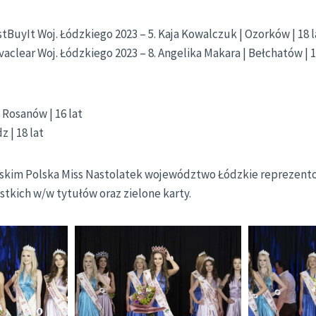
tBuyIt Woj. Łódzkiego 2023 – 5. Kaja Kowalczuk | Ozorków | 18 l
aclear Woj. Łódzkiego 2023 – 8. Angelika Makara | Bełchatów | 1
| Rosanów | 16 lat
z | 18 lat
lskim Polska Miss Nastolatek województwo Łódzkie reprezen
tkich w/w tytułów oraz zielone karty.