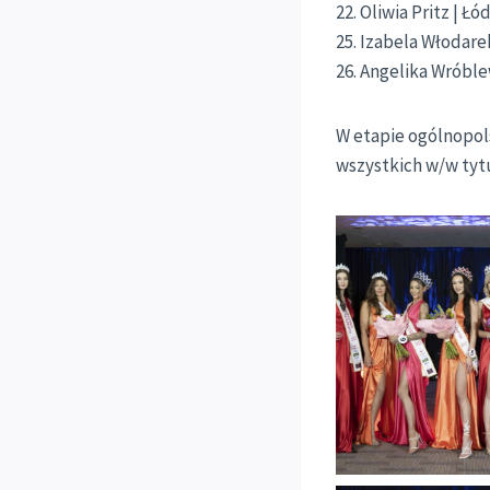
22. Oliwia Pritz | Łód
25. Izabela Włodarek
26. Angelika Wróblew
W etapie ogólnopo
wszystkich w/w tytu