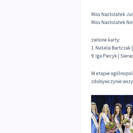
Miss Nastolatek Jus
Miss Nastolatek Nov
zielone karty:
1. Natalia Bartczak 
9. Iga Piecyk | Sierad
W etapie ogólnopo
zdobywczynie wszys