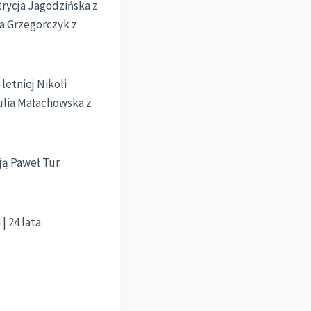
trycja Jagodzińska z
la Grzegorczyk z
letniej Nikoli
Julia Małachowska z
ją Paweł Tur.
| 24 lata