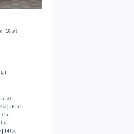
| 18 lat
t
 lat
17 lat
ki | 16 lat
7 lat
 lat
| 14 lat