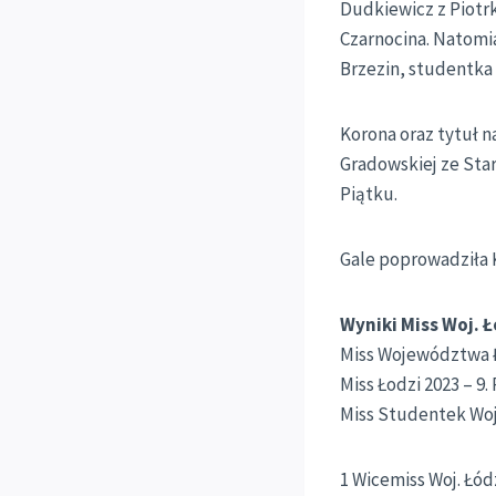
Dudkiewicz z Piotrk
Czarnocina. Natomia
Brzezin, studentka
Korona oraz tytuł na
Gradowskiej ze Star
Piątku.
Gale poprowadziła K
Wyniki Miss Woj. 
Miss Województwa Łó
Miss Łodzi 2023 – 9.
Miss Studentek Woj.
1 Wicemiss Woj. Łódz