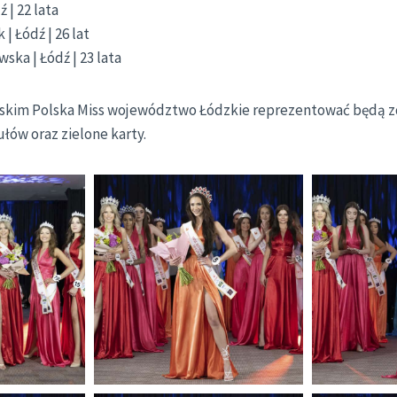
ź | 22 lata
 | Łódź | 26 lat
ska | Łódź | 23 lata
lskim Polska Miss województwo Łódzkie reprezentować będą 
łów oraz zielone karty.