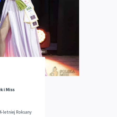
k i Miss
24-letniej Roksany