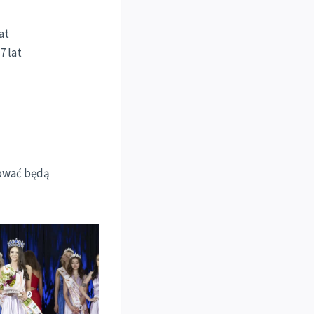
at
7 lat
tować będą