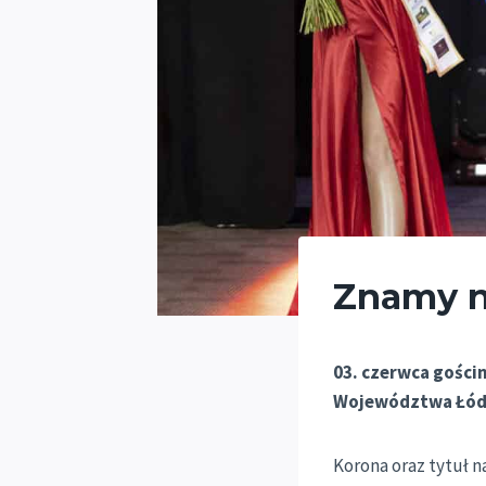
Znamy n
03. czerwca gości
Województwa Łód
Korona oraz tytuł n