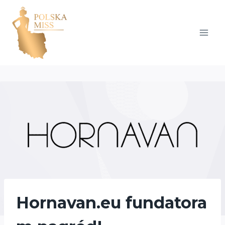
Przejdź
do
treści
Hornavan.eu fundatora