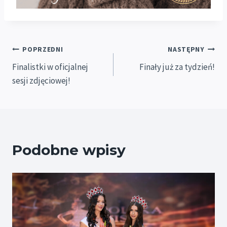
Nawigacja
POPRZEDNI
NASTĘPNY
Finalistki w oficjalnej
Finały już za tydzień!
wpisu
sesji zdjęciowej!
Podobne wpisy