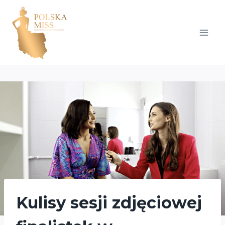
Przejdź
do
treści
Kulisy sesji zdjęciowej