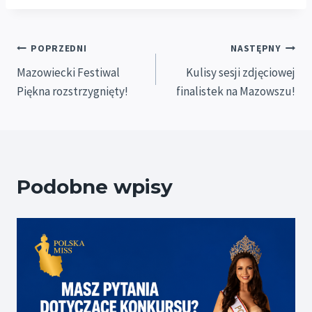
Nawigacja
POPRZEDNI
NASTĘPNY
Mazowiecki Festiwal
Kulisy sesji zdjęciowej
wpisu
Piękna rozstrzygnięty!
finalistek na Mazowszu!
Podobne wpisy