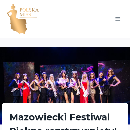
Przejdź
do
treści
Mazowiecki Festiwal