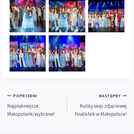
Nawigacja
POPRZEDNI
NASTĘPNY
Najpiękniejsze
Kulisy sesji zdjęciowej
wpisu
Małopolanki wybrane!
finalistek w Małopolsce!