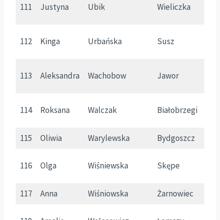
111
Justyna
Ubik
Wieliczka
M
W
112
Kinga
Urbańska
Susz
m
113
Aleksandra
Wachobow
Jawor
D
114
Roksana
Walczak
Białobrzegi
M
115
Oliwia
Warylewska
Bydgoszcz
K
116
Olga
Wiśniewska
Skępe
K
117
Anna
Wiśniowska
Żarnowiec
P