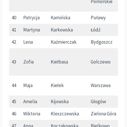
Pomorskie
40
Patrycja
Kamińska
Puławy
L
41
Martyna
Karkowska
Łódź
Ł
42
Lena
Kaźmierczak
Bydgoszcz
K
43
Zofia
Kiełbasa
Golczewo
Z
44
Maja
Kiełek
Warszawa
M
45
Amelia
Kijowska
Głogów
D
46
Wiktoria
Kleszczewska
Zielona Góra
L
47
Anna
Koczakowska
Bielkowo
P