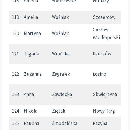
118
Amelia
Wołosowicz
Łomazy
L
119
Amelia
Woźniak
Szczerców
Ł
Gorzów
120
Martyna
Woźniak
L
Wielkopolski
121
Jagoda
Wrońska
Rzeszów
P
122
Zuzanna
Zagrajek
Łosino
P
123
Anna
Zawłocka
Skwierzyna
L
124
Nikola
Ziętak
Nowy Targ
M
125
Paulina
Żmudzińska
Pacyna
M