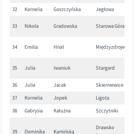
32
Kornelia
Goszczyńska
Jegłowa
D
33
Nikola
Gradowska
Starowa Góra
Ł
34
Emilia
Hnat
Międzyzdroje
Z
35
Julia
Iwaniuk
Stargard
Z
36
Julia
Jacak
Skierniewice
Ł
37
Kornelia
Jopek
Ligota
w
38
Gabrysia
Kałużna
Szczytniki
W
Drawsko
39
Dominika
Kamińska
Z