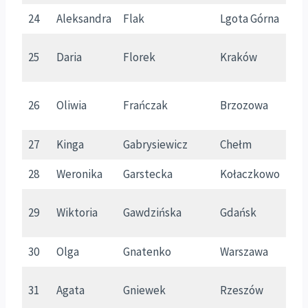
24
Aleksandra
Flak
Lgota Górna
Ś
25
Daria
Florek
Kraków
M
26
Oliwia
Frańczak
Brzozowa
Ś
27
Kinga
Gabrysiewicz
Chełm
L
28
Weronika
Garstecka
Kołaczkowo
K
29
Wiktoria
Gawdzińska
Gdańsk
P
30
Olga
Gnatenko
Warszawa
M
31
Agata
Gniewek
Rzeszów
P