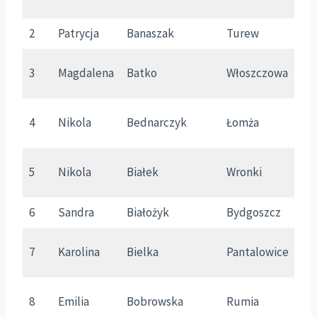
2
Patrycja
Banaszak
Turew
W
3
Magdalena
Batko
Włoszczowa
Ś
4
Nikola
Bednarczyk
Łomża
P
5
Nikola
Białek
Wronki
W
6
Sandra
Białożyk
Bydgoszcz
K
7
Karolina
Bielka
Pantalowice
P
8
Emilia
Bobrowska
Rumia
P