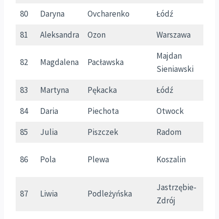
80
Daryna
Ovcharenko
Łódź
Ł
81
Aleksandra
Ozon
Warszawa
M
Majdan
82
Magdalena
Pacławska
P
Sieniawski
83
Martyna
Pękacka
Łódź
Ł
84
Daria
Piechota
Otwock
M
85
Julia
Piszczek
Radom
M
86
Pola
Plewa
Koszalin
Z
Jastrzębie-
87
Liwia
Podleżyńska
Ś
Zdrój