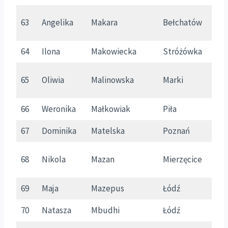
63
Angelika
Makara
Bełchatów
Ł
64
Ilona
Makowiecka
Stróżówka
M
65
Oliwia
Malinowska
Marki
M
66
Weronika
Małkowiak
Piła
W
67
Dominika
Matelska
Poznań
W
68
Nikola
Mazan
Mierzęcice
Ś
69
Maja
Mazepus
Łódź
Ł
70
Natasza
Mbudhi
Łódź
Ł