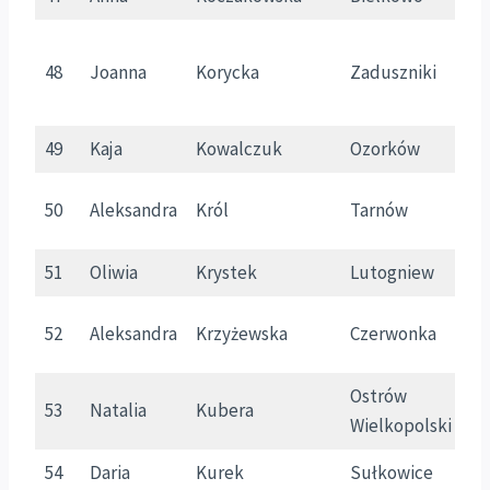
48
Joanna
Korycka
Zaduszniki
K
49
Kaja
Kowalczuk
Ozorków
Ł
50
Aleksandra
Król
Tarnów
M
51
Oliwia
Krystek
Lutogniew
W
52
Aleksandra
Krzyżewska
Czerwonka
M
Ostrów
53
Natalia
Kubera
W
Wielkopolski
54
Daria
Kurek
Sułkowice
M