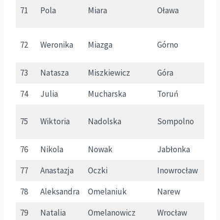
71
Pola
Miara
Oława
D
72
Weronika
Miazga
Górno
P
73
Natasza
Miszkiewicz
Góra
D
74
Julia
Mucharska
Toruń
K
75
Wiktoria
Nadolska
Sompolno
W
76
Nikola
Nowak
Jabłonka
M
77
Anastazja
Oczki
Inowrocław
K
78
Aleksandra
Omelaniuk
Narew
P
79
Natalia
Omelanowicz
Wrocław
D