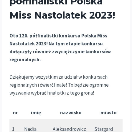
półfinalistki Polska
Miss Nastolatek 2023!
Oto 126. półfinalistki konkursu Polska Miss
Nastolatek 2023! Na tym etapie konkursu
dołączyły również zwyciężczynie konkursów
regionalnych.
Dziękujemy wszystkim za udział w konkursach
regionalnych i ćwierćfinale! To będzie ogromne
wyzwanie wybrać finalistki z tego grona!
nr
imię
nazwisko
miasto
w
1
Nadia
Aleksandrowicz
Stargard
Z