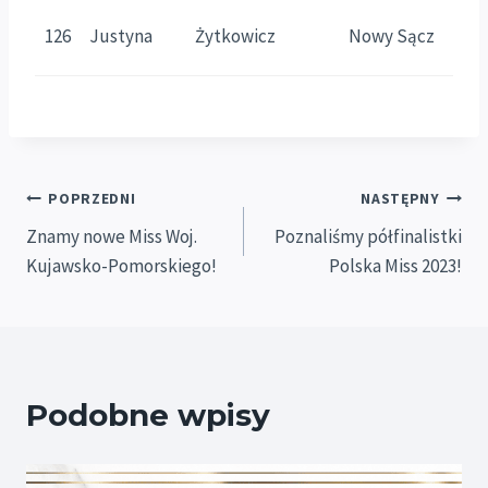
126
Justyna
Żytkowicz
Nowy Sącz
M
Nawigacja
POPRZEDNI
NASTĘPNY
Znamy nowe Miss Woj.
Poznaliśmy półfinalistki
wpisu
Kujawsko-Pomorskiego!
Polska Miss 2023!
Podobne wpisy