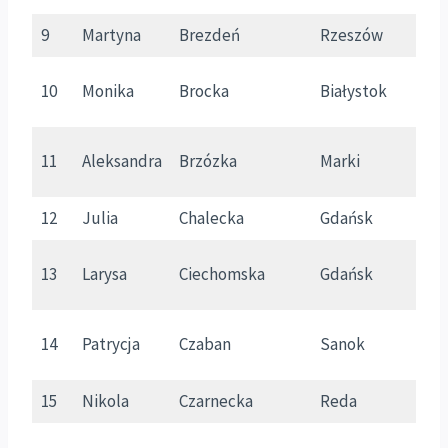
9
Martyna
Brezdeń
Rzeszów
P
10
Monika
Brocka
Białystok
P
11
Aleksandra
Brzózka
Marki
M
12
Julia
Chalecka
Gdańsk
P
13
Larysa
Ciechomska
Gdańsk
P
14
Patrycja
Czaban
Sanok
P
15
Nikola
Czarnecka
Reda
P