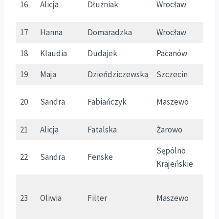
16
Alicja
Dłużniak
Wrocław
D
17
Hanna
Domaradzka
Wrocław
D
18
Klaudia
Dudajek
Pacanów
Ś
19
Maja
Dzieńdziczewska
Szczecin
Z
20
Sandra
Fabiańczyk
Maszewo
Z
21
Alicja
Fatalska
Żarowo
Z
Sępólno
22
Sandra
Fenske
K
Krajeńskie
23
Oliwia
Filter
Maszewo
Z