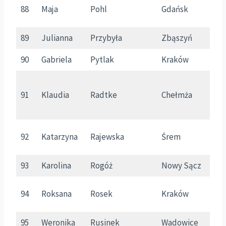
88
Maja
Pohl
Gdańsk
P
89
Julianna
Przybyła
Zbąszyń
W
90
Gabriela
Pytlak
Kraków
M
91
Klaudia
Radtke
Chełmża
K
92
Katarzyna
Rajewska
Śrem
W
93
Karolina
Rogóż
Nowy Sącz
M
94
Roksana
Rosek
Kraków
M
95
Weronika
Rusinek
Wadowice
M