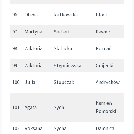
96
Oliwia
Rutkowska
Płock
M
97
Martyna
Siebert
Rawicz
W
98
Wiktoria
Skibicka
Poznań
W
99
Wiktoria
Stępniewska
Grójecki
M
100
Julia
Stopczak
Andrychów
M
Kamień
101
Agata
Sych
Z
Pomorski
102
Roksana
Sycha
Damnica
P