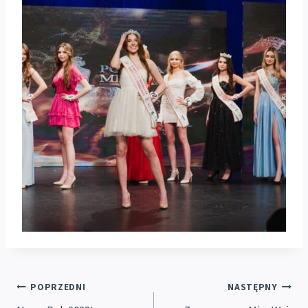
Nawigacja
POPRZEDNI
NASTĘPNY